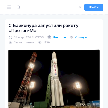
Войти
С Байконура запустили ракету
«Протон-М»
13 мар. 2023, 03:56
Новости
Социум
1 мин. чтения
1236