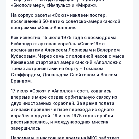
«Биополимер», «Импульс» и «Мираж».
На корпус ракеты «Союз» наклеен постер,
посвященный 50-летию советско-американской
программы «Союз-Аполлон».
Как известно, 15 июля 1975 года с космодрома
Байконур стартовал корабль «Союз-19» с
космонавтами Алексеем Леоновым и Валерием
Кубасовым. Через семь с половиной часов с мыса
Канаверал стартовал американский «Аполлон» с
тремя астронавтами на борту – Томасом
Стаффордом, Дональдом Слейтоном и Вэнсом
Брандом.
17 июля «Союз» и «Аполлон» состыковались,
впервые в мире создав орбитальную связку из
двух иностранных кораблей. За время полета
экипажи провели четыре перехода из одного
корабля в другой. 19 июля 1975 года корабли
расстыковались, и международная миссия
завершилась.
Напомним, в настоящее время на МКС работает