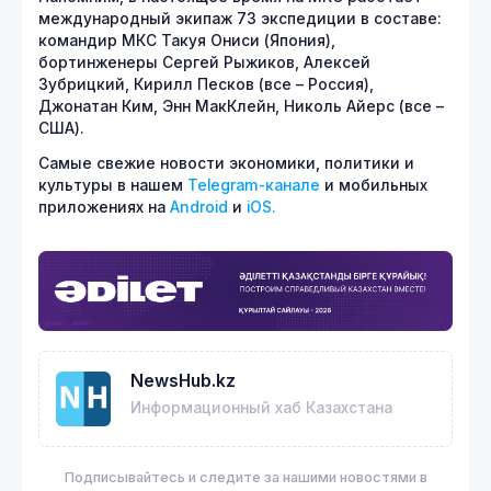
международный экипаж 73 экспедиции в составе:
командир МКС Такуя Ониси (Япония),
бортинженеры Сергей Рыжиков, Алексей
Зубрицкий, Кирилл Песков (все – Россия),
Джонатан Ким, Энн МакКлейн, Николь Айерс (все –
США).
Самые свежие новости экономики, политики и
культуры в нашем
Telegram-канале
и мобильных
приложениях на
Android
и
iOS.
NewsHub.kz
Информационный хаб Казахстана
Подписывайтесь и следите за нашими новостями в