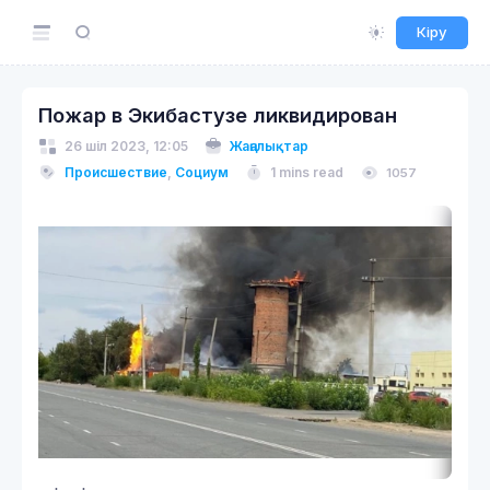
Кіру
Пожар в Экибастузе ликвидирован
26 шіл 2023, 12:05
Жаңалықтар
Происшествие
,
Социум
1 mins read
1057