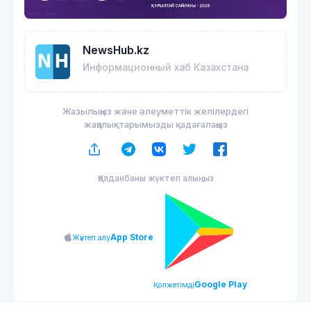
NewsHub.kz
Информационный хаб Казахстана
Жазылыңыз және әлеуметтік желілердегі
жаңалықтарымызды қадағалаңыз
Қолданбаны жүктеп алыңыз
App Store
Жүктеп алу
Google Play
Қолжетімді