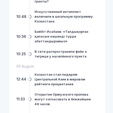
гранты?
Искусственный интеллект
10:48
включили в школьную программу
Казахстана
Бейбіт Исабаев: «Талдықорған
10:36
қаласын кешенді түрде
абаттандырамыз»
В сети распространили фейк о
10:25
тигрице у населённого пункта
05 August
Казахстан стал лидером
12:44
Центральной Азии в мировом
рейтинге процветания
Открытие Ормузского пролива
11:33
могут согласовать в ближайшие
48 часов