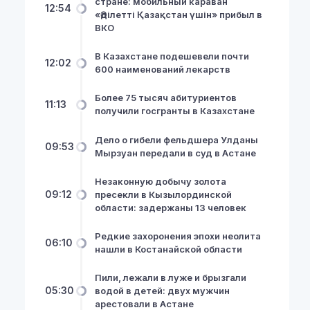
стране: мобильный караван
12:54
«Әділетті Қазақстан үшін» прибыл в
ВКО
В Казахстане подешевели почти
12:02
600 наименований лекарств
Более 75 тысяч абитуриентов
11:13
получили госгранты в Казахстане
Дело о гибели фельдшера Улданы
09:53
Мырзуан передали в суд в Астане
Незаконную добычу золота
09:12
пресекли в Кызылординской
области: задержаны 13 человек
Редкие захоронения эпохи неолита
06:10
нашли в Костанайской области
Пили, лежали в луже и брызгали
05:30
водой в детей: двух мужчин
арестовали в Астане