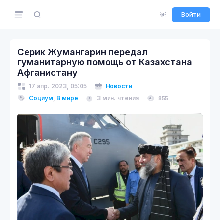
Войти
Серик Жумангарин передал
гуманитарную помощь от Казахстана
Афганистану
17 апр. 2023, 05:05
Новости
Социум
,
В мире
3 мин. чтения
855