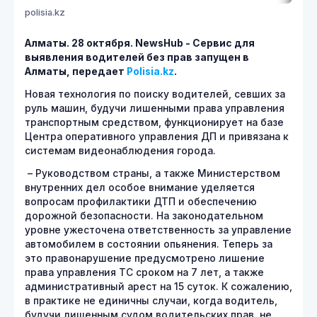
polisia.kz
Алматы. 28 октября.
NewsHub - Сервис для
выявления водителей без прав запущен в
Алматы, передает
Polisia.kz
.
Новая технология по поиску водителей, севших за
руль машин, будучи лишенными права управления
транспортным средством, функционирует на базе
Центра оперативного управления ДП и привязана к
системам видеонаблюдения города.
– Руководством страны, а также Министерством
внутренних дел особое внимание уделяется
вопросам профилактики ДТП и обеспечению
дорожной безопасности. На законодательном
уровне ужесточена ответственность за управление
автомобилем в состоянии опьянения. Теперь за
это правонарушение предусмотрено лишение
права управления ТС сроком на 7 лет, а также
административный арест на 15 суток. К сожалению,
в практике не единичны случаи, когда водитель,
будучи лишенным судом водительских прав, не