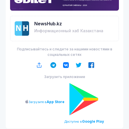
NewsHub.kz
Информационный хаб Казахстана
Подписывайтесь и следите за нашими новостями в
социальных сетях
Загрузить приложение
App Store
Загрузите в
Google Play
Доступно в