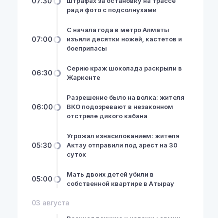
07:30
штрафах за остановку на трассе
ради фото с подсолнухами
С начала года в метро Алматы
07:00
изъяли десятки ножей, кастетов и
боеприпасы
Серию краж шоколада раскрыли в
06:30
Жаркенте
Разрешение было на волка: жителя
06:00
ВКО подозревают в незаконном
отстреле дикого кабана
Угрожал изнасилованием: жителя
05:30
Актау отправили под арест на 30
суток
Мать двоих детей убили в
05:00
собственной квартире в Атырау
03 августа