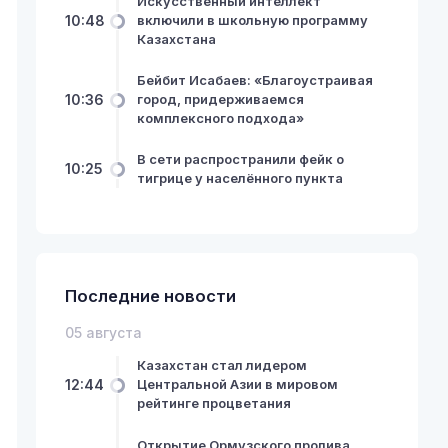
Искусственный интеллект
10:48
включили в школьную программу
Казахстана
Бейбит Исабаев: «Благоустраивая
10:36
город, придерживаемся
комплексного подхода»
В сети распространили фейк о
10:25
тигрице у населённого пункта
Последние новости
05 августа
Казахстан стал лидером
12:44
Центральной Азии в мировом
рейтинге процветания
Открытие Ормузского пролива