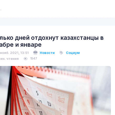
лько дней отдохнут казахстанцы в
абре и январе
 нояб. 2021, 13:51
Новости
Социум
мин. чтения
1547