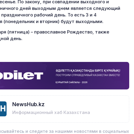
есенье. По закону, при совпадении выходного и
ничного дней выходным днем является следующий
 праздничного рабочий день. То есть 3 и 4
я (понедельник и вторник) будут выходными.
аря (пятница) – православное Рождество, также
ной день.
NewsHub.kz
Информационный хаб Казахстана
сывайтесь и следите за нашими новостями в социальных