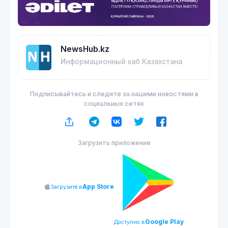
NewsHub.kz
Информационный хаб Казахстана
Подписывайтесь и следите за нашими новостями в
социальных сетях
Загрузить приложение
App Store
Загрузите в
Google Play
Доступно в