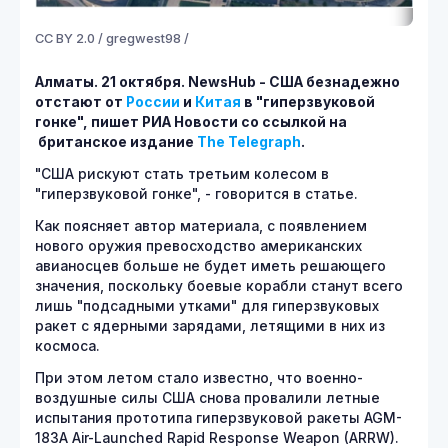
CC BY 2.0 / gregwest98 /
Алматы. 21 октября.
NewsHub - США безнадежно
отстают от
России
и
Китая
в "гиперзвуковой
гонке", пишет РИА Новости со ссылкой на
британское издание
The Telegraph
.
"США рискуют стать третьим колесом в
"гиперзвуковой гонке", - говорится в статье.
Как поясняет автор материала, с появлением
нового оружия превосходство американских
авианосцев больше не будет иметь решающего
значения, поскольку боевые корабли станут всего
лишь "подсадными утками" для гиперзвуковых
ракет с ядерными зарядами, летящими в них из
космоса.
При этом летом стало известно, что военно-
воздушные силы США снова провалили летные
испытания прототипа гиперзвуковой ракеты AGM-
183A Air-Launched Rapid Response Weapon (ARRW).