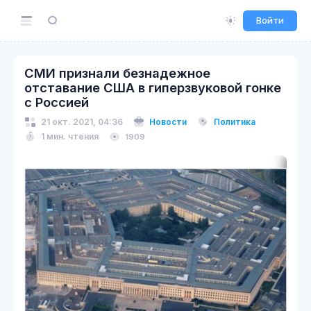
Войти
СМИ признали безнадежное
отставание США в гиперзвуковой гонке
с Россией
21 окт. 2021, 04:36
Новости
Политика
1 мин. чтения
1909