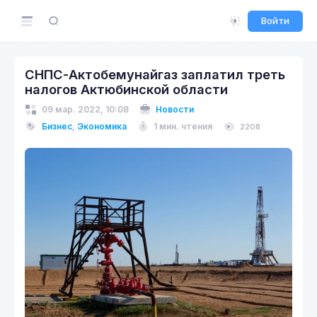
Войти
СНПС-Актобемунайгаз заплатил треть
налогов Актюбинской области
09 мар. 2022, 10:08
Новости
Бизнес
,
Экономика
1 мин. чтения
2208