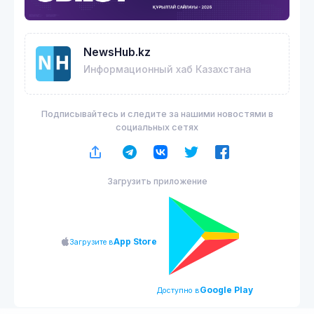
NewsHub.kz
Информационный хаб Казахстана
Подписывайтесь и следите за нашими новостями в
социальных сетях
Загрузить приложение
App Store
Загрузите в
Google Play
Доступно в