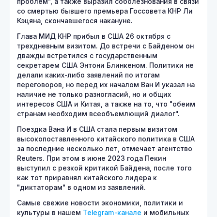
проблем", а также выразил соболезнования в связи
со смертью бывшего премьера Госсовета КНР Ли
Кэцяна, скончавшегося накануне.
Глава МИД КНР прибыл в США 26 октября с
трехдневным визитом. До встречи с Байденом он
дважды встретился с государственным
секретарем США Энтони Блинкеном. Политики не
делали каких-либо заявлений по итогам
переговоров, но перед их началом Ван И указал на
наличие не только разногласий, но и общих
интересов США и Китая, а также на то, что "обеим
странам необходим всеобъемлющий диалог".
Поездка Вана И в США стала первым визитом
высокопоставленного китайского политика в США
за последние несколько лет, отмечает агентство
Reuters. При этом в июне 2023 года Пекин
выступил с резкой критикой Байдена, после того
как тот приравнял китайского лидера к
"диктаторам" в одном из заявлений.
Самые свежие новости экономики, политики и
культуры в нашем
Telegram-канале
и мобильных