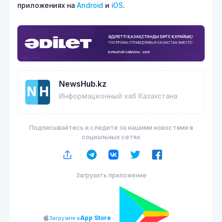
приложениях на
Android
и
iOS
.
NewsHub.kz
Информационный хаб Казахстана
Подписывайтесь и следите за нашими новостями в
социальных сетях
Загрузить приложение
App Store
Загрузите в