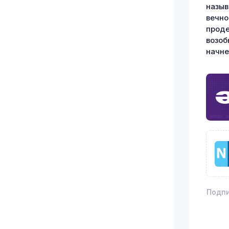
назыв
вечно
проде
возоб
начне
Подпи