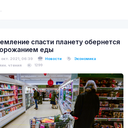
емление спасти планету обернется
орожанием еды
 окт. 2021, 06:39
Новости
Экономика
мин. чтения
1299