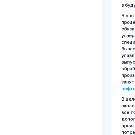
в буд
В нас
проце
обяза
углер
специ
бывае
улавл
выпус
обраб
произ
занят
нефт
В цел
экол
все т
допол
произ
потре