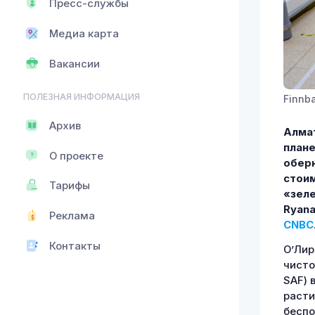
Пресс-службы
Медиа карта
Вакансии
ПОЛЕЗНАЯ ИНФОРМАЦИЯ
Finnba
Архив
Алмат
плане
О проекте
оберн
стоим
Тарифы
«зеле
Ryana
Реклама
CNBC
Контакты
О’Лир
чисто
SAF) 
расти
беспо