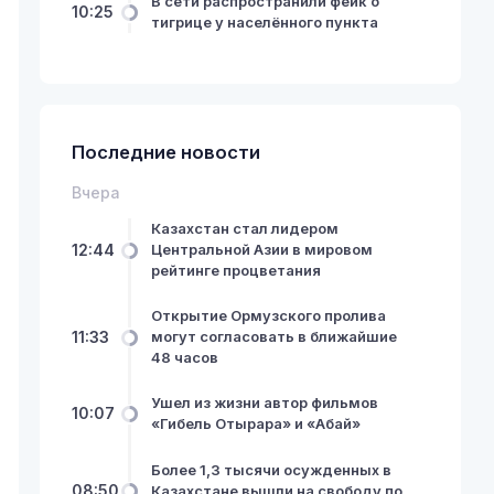
В сети распространили фейк о
10:25
тигрице у населённого пункта
Последние новости
Вчера
Казахстан стал лидером
12:44
Центральной Азии в мировом
рейтинге процветания
Открытие Ормузского пролива
11:33
могут согласовать в ближайшие
48 часов
Ушел из жизни автор фильмов
10:07
«Гибель Отырара» и «Абай»
Более 1,3 тысячи осужденных в
08:50
Казахстане вышли на свободу по