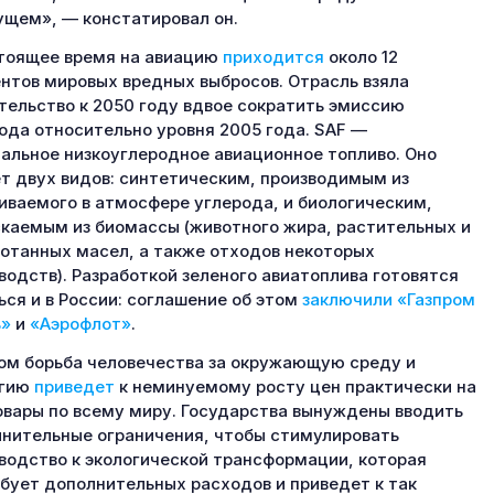
ущем», — констатировал он.
тоящее время на авиацию
приходится
около 12
нтов мировых вредных выбросов. Отрасль взяла
тельство к 2050 году вдвое сократить эмиссию
ода относительно уровня 2005 года. SAF —
альное низкоуглеродное авиационное топливо. Оно
т двух видов: синтетическим, производимым из
иваемого в атмосфере углерода, и биологическим,
каемым из биомассы (животного жира, растительных и
отанных масел, а также отходов некоторых
водств). Разработкой зеленого авиатоплива готовятся
ься и в России: соглашение об этом
заключили
«Газпром
ь»
и
«Аэрофлот»
.
ом борьба человечества за окружающую среду и
огию
приведет
к неминуемому росту цен практически на
овары по всему миру. Государства вынуждены вводить
нительные ограничения, чтобы стимулировать
водство к экологической трансформации, которая
бует дополнительных расходов и приведет к так