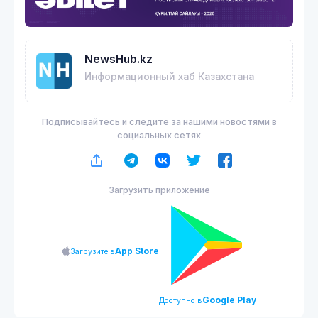
NewsHub.kz
Информационный хаб Казахстана
Подписывайтесь и следите за нашими новостями в
социальных сетях
Загрузить приложение
App Store
Загрузите в
Google Play
Доступно в