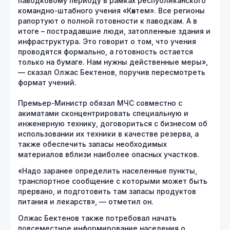
паводковому периоду в рамках республиканского
командно-штабного учения «Көктем». Все регионы
рапортуют о полной готовности к паводкам. А в
итоге – пострадавшие люди, затопленные здания и
инфраструктура. Это говорит о том, что учения
проводятся формально, а готовность остается
только на бумаге. Нам нужны действенные меры»,
— сказал Олжас Бектенов, поручив пересмотреть
формат учений.
Премьер-Министр обязал МЧС совместно с
акиматами сконцентрировать специальную и
инженерную технику, договориться с бизнесом об
использовании их техники в качестве резерва, а
также обеспечить запасы необходимых
материалов вблизи наиболее опасных участков.
«Надо заранее определить населенные пункты,
транспортное сообщение с которыми может быть
прервано, и подготовить там запасы продуктов
питания и лекарств», — отметил он.
Олжас Бектенов также потребовал начать
повсеместное информирование населения о