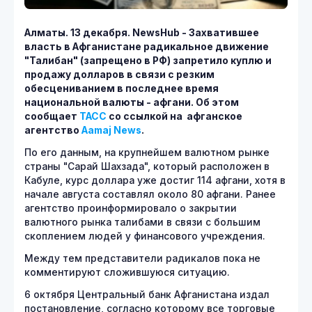
Алматы. 13 декабря.
NewsHub - Захватившее
власть в Афганистане радикальное движение
"Талибан" (запрещено в РФ) запретило куплю и
продажу долларов в связи с резким
обесцениванием в последнее время
национальной валюты - афгани. Об этом
сообщает
ТАСС
со ссылкой на афганское
агентство
Aamaj News
.
По его данным, на крупнейшем валютном рынке
страны "Сарай Шахзада", который расположен в
Кабуле, курс доллара уже достиг 114 афгани, хотя в
начале августа составлял около 80 афгани. Ранее
агентство проинформировало о закрытии
валютного рынка талибами в связи с большим
скоплением людей у финансового учреждения.
Между тем представители радикалов пока не
комментируют сложившуюся ситуацию.
6 октября Центральный банк Афганистана издал
постановление, согласно которому все торговые