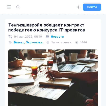
Войти
Тенгизшевройл обещает контракт
победителю конкурса IT-проектов
04 мая 2022, 06:10
Новости
Бизнес
,
Экономика
1 мин. чтения
1666