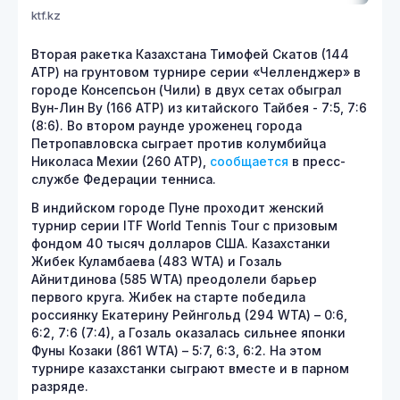
ktf.kz
Вторая ракетка Казахстана Тимофей Скатов (144
АТР) на грунтовом турнире серии «Челленджер» в
городе Консепсьон (Чили) в двух сетах обыграл
Вун-Лин Ву (166 АТР) из китайского Тайбея - 7:5, 7:6
(8:6). Во втором раунде уроженец города
Петропавловска сыграет против колумбийца
Николаса Мехии (260 АТР),
сообщается
в пресс-
службе Федерации тенниса.
В индийском городе Пуне проходит женский
турнир серии ITF World Tennis Tour с призовым
фондом 40 тысяч долларов США. Казахстанки
Жибек Куламбаева (483 WTA) и Гозаль
Айнитдинова (585 WTA) преодолели барьер
первого круга. Жибек на старте победила
россиянку Екатерину Рейнгольд (294 WTA) – 0:6,
6:2, 7:6 (7:4), а Гозаль оказалась сильнее японки
Фуны Козаки (861 WTA) – 5:7, 6:3, 6:2. На этом
турнире казахстанки сыграют вместе и в парном
разряде.