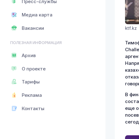
Пресс-службы
Медиа карта
Вакансии
ktf.kz
Тимоф
ПОЛЕЗНАЯ ИНФОРМАЦИЯ
Chall
Архив
арген
Напря
О проекте
казах
отказ
Тарифы
говор
В фин
Реклама
соста
еще о
Контакты
посев
сегод