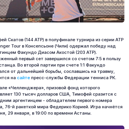
ей Скатов (144 АТР) в полуфинале турнира из серии ATP
enger Tour в Консепсьоне (Чили) одержал победу над
тинцем Факундо Диасом Акостой (203 АТР).
женный первый сет завершился со счетом 7:5 в пользу
станца. Во второй партии при счете 1:1 Факундо
ался от дальнейшей борьбы, сославшись на травму,
ится на
сайте
пресс-службы Федерации тенниса РК.
але «Челленджера», призовой фонд которого
вляет 130 тысяч долларов США, Тимофей сразится с
дним аргентинцем - обладателем первого номера
а, 76-й ракеткой мира Федерико Корией. Игра начнётся
ня, 29 января, в 19:00 по времени Астаны.