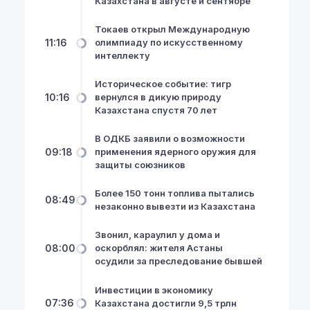
Казахстана в августе и сентябре
Токаев открыл Международную
11:16
олимпиаду по искусственному
интеллекту
Историческое событие: тигр
10:16
вернулся в дикую природу
Казахстана спустя 70 лет
В ОДКБ заявили о возможности
09:18
применения ядерного оружия для
защиты союзников
Более 150 тонн топлива пытались
08:49
незаконно вывезти из Казахстана
Звонил, караулил у дома и
08:00
оскорблял: жителя Астаны
осудили за преследование бывшей
Инвестиции в экономику
07:36
Казахстана достигли 9,5 трлн