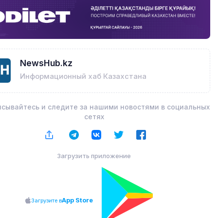
NewsHub.kz
Информационный хаб Казахстана
сывайтесь и следите за нашими новостями в социальных
сетях
Загрузить приложение
App Store
Загрузите в