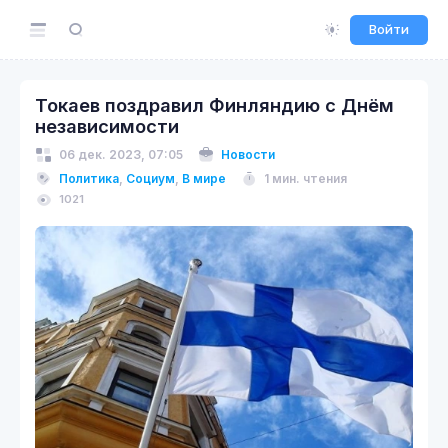
Войти
Токаев поздравил Финляндию с Днём
независимости
06 дек. 2023, 07:05
Новости
Политика
,
Социум
,
В мире
1 мин. чтения
1021