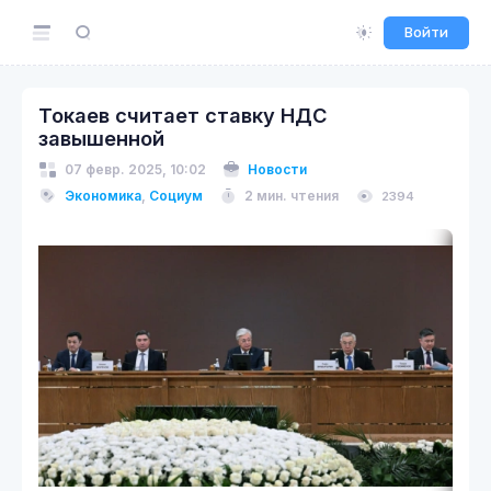
Войти
Токаев считает ставку НДС
завышенной
07 февр. 2025, 10:02
Новости
Экономика
,
Социум
2 мин. чтения
2394