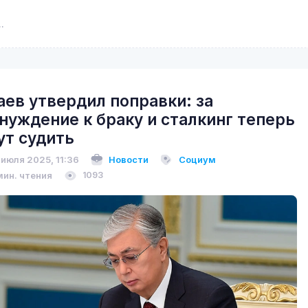
аев утвердил поправки: за
нуждение к браку и сталкинг теперь
ут судить
 июля 2025, 11:36
Новости
Социум
мин. чтения
1093