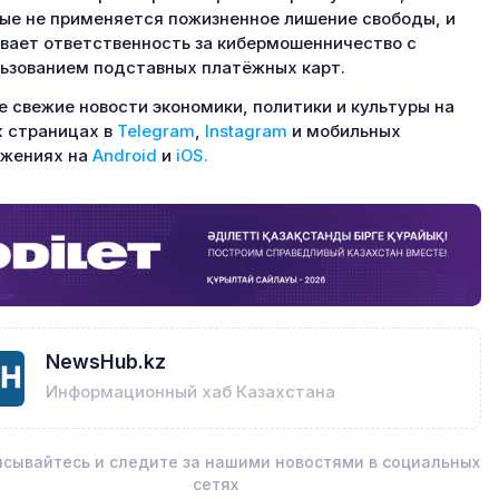
ые не применяется пожизненное лишение свободы, и
вает ответственность за кибермошенничество с
ьзованием подставных платёжных карт.
 свежие новости экономики, политики и культуры на
 страницах в
Telegram
,
Instagram
и мобильных
ожениях на
Android
и
iOS.
NewsHub.kz
Информационный хаб Казахстана
сывайтесь и следите за нашими новостями в социальных
сетях