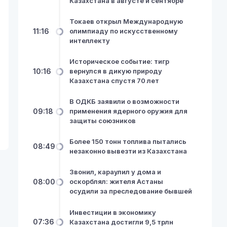
Казахстана в августе и сентябре
Токаев открыл Международную
11:16
олимпиаду по искусственному
интеллекту
Историческое событие: тигр
10:16
вернулся в дикую природу
Казахстана спустя 70 лет
В ОДКБ заявили о возможности
09:18
применения ядерного оружия для
защиты союзников
Более 150 тонн топлива пытались
08:49
незаконно вывезти из Казахстана
Звонил, караулил у дома и
08:00
оскорблял: жителя Астаны
осудили за преследование бывшей
Инвестиции в экономику
07:36
Казахстана достигли 9,5 трлн