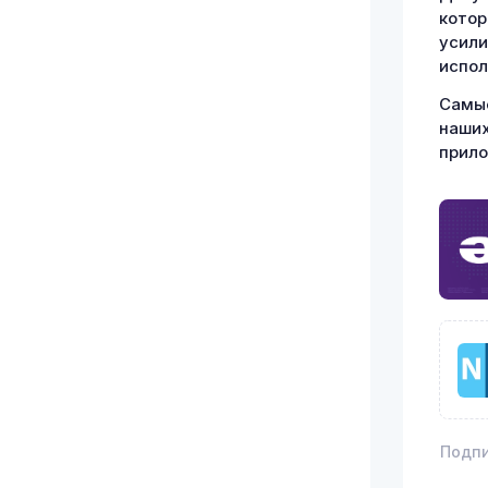
котор
усили
испол
Самые
наших
прил
Подпи