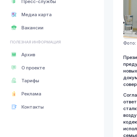
Пресс-службы
Медиа карта
Вакансии
ПОЛЕЗНАЯ ИНФОРМАЦИЯ
Фото:
Архив
Прези
преду
О проекте
новых
докум
Тарифы
совер
Реклама
Согла
ответ
Контакты
сталк
возду
кодек
испол
семье