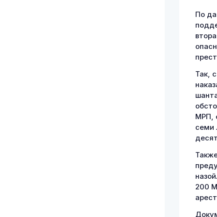
По да
подде
втора
опасн
прест
Так, 
наказ
шанта
обсто
МРП, 
семи 
десят
Также
преду
назой
200 М
арест
Докум