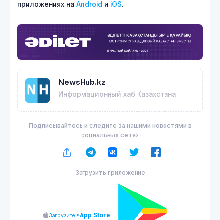
приложениях на
Android
и
iOS
.
NewsHub.kz
Информационный хаб Казахстана
Подписывайтесь и следите за нашими новостями в
социальных сетях
Загрузить приложение
App Store
Загрузите в