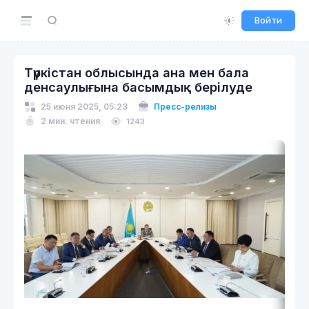
Войти
Түркістан облысында ана мен бала
денсаулығына басымдық берілуде
25 июня 2025, 05:23
Пресс-релизы
2 мин. чтения
1243