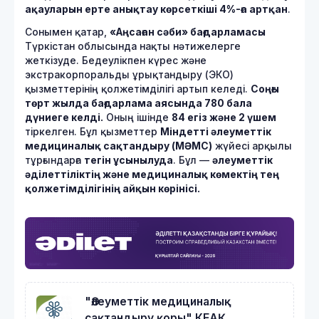
ақауларын ерте анықтау көрсеткіші 4%-ға артқан
.
Сонымен қатар,
«Аңсаған сәби» бағдарламасы
Түркістан облысында нақты нәтижелерге
жеткізуде. Бедеулікпен күрес және
экстракорпоральды ұрықтандыру (ЭКО)
қызметтерінің қолжетімділігі артып келеді.
Соңғы
төрт жылда бағдарлама аясында 780 бала
дүниеге келді.
Оның ішінде
84 егіз және 2 үшем
тіркелген. Бұл қызметтер
Міндетті әлеуметтік
медициналық сақтандыру (МӘМС)
жүйесі арқылы
тұрғындарға
тегін ұсынылуда
. Бұл —
әлеуметтік
әділеттіліктің және медициналық көмектің тең
қолжетімділігінің айқын көрінісі.
"Әлеуметтік медициналық
сақтандыру қоры" КЕАҚ