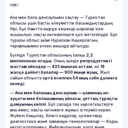
МӘМС
Ана мен бала денсаулығын сақтау — Түркістан
облысы үшін басты әлеуметтік басымдықтардың
бірі. Бұл бағытта өңірде кешенді шаралар іске
асырылып, нақты нәтижелерге қол жеткізілуде. Бұл
туралы облыс әкімі Нұралхан Көшеровтың
төрағалығымен өткен жиында айтылды.
Бүгінде Түркістан облысының халқы
2,2
миллионнан асады
. Оның ішінде
репродуктивті
жастағы әйелдер — 433 мыңнан астам
, ал
18
жасқа дейінгі балалар — 900 мыңға жуық
. Жыл
сайын облыста
орта есеппен 54 мың сәби дүниеге
келеді.
—
Ана мен баланың денсаулығы — қоғамның әл-
ауқаты мен болашағының айнасы, ұлттың тұрақты
дамуының кепілі.
Бұл салада тек көрсеткіштерге
ғана емес, нақты нәтижеге жұмыс істеуіміз керек.
Жүйелі бақылау, білікті кадрлар, қолжетімді
диагностика және заманауи технологиялар — біздің
негізгі құралымыз. Инфрақұрылым, кадр және