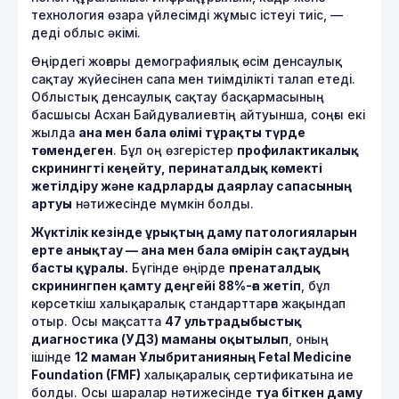
технология өзара үйлесімді жұмыс істеуі тиіс, —
деді облыс әкімі.
Өңірдегі жоғары демографиялық өсім денсаулық
сақтау жүйесінен сапа мен тиімділікті талап етеді.
Облыстық денсаулық сақтау басқармасының
басшысы Асхан Байдувалиевтің айтуынша, соңғы екі
жылда
ана мен бала өлімі тұрақты түрде
төмендеген
. Бұл оң өзгерістер
профилактикалық
скринингті кеңейту, перинаталдық көмекті
жетілдіру және кадрларды даярлау сапасының
артуы
нәтижесінде мүмкін болды.
Жүктілік кезінде ұрықтың даму патологияларын
ерте анықтау — ана мен бала өмірін сақтаудың
басты құралы.
Бүгінде өңірде
пренаталдық
скринингпен қамту деңгейі 88%-ға жетіп
, бұл
көрсеткіш халықаралық стандарттарға жақындап
отыр. Осы мақсатта
47 ультрадыбыстық
диагностика (УДЗ) маманы оқытылып
, оның
ішінде
12 маман Ұлыбританияның Fetal Medicine
Foundation (FMF)
халықаралық сертификатына ие
болды. Осы шаралар нәтижесінде
туа біткен даму