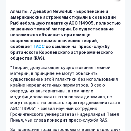
Алматы. 7 декабря
NewsHub - Европейские и
американские астрономы открыли в созвездии
Рыб небольшую галактику AGC 114905, полностью
лишенную темной материи. Ее существование
невозможно объяснить при помощи
современных космологических теорий,
сообщает
ТАСС
со ссылкой на пресс-службу
британского Королевского астрономического
общества (RAS).
"Теории, допускающие существование темной
материи, в принципе не могут объяснить
существование этой галактики без использования
крайне нереалистичных параметров. В свою
очередь их альтернативы, в том числе
модифицированная ньютоновская динамика, не
могут корректно описать характер движения газа в
AGC 114905", - заявил научный сотрудник
Гронингенского университета (Нидерланды) Павел
Пинья, чьи слова приводит пресс-служба RAS.
За последние годы астрономы открыли около двух