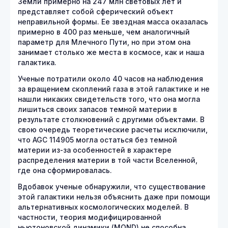
Земли примерно на 247 млн световых лет и
представляет собой сферический объект
неправильной формы. Ее звездная масса оказалась
примерно в 400 раз меньше, чем аналогичный
параметр для Млечного Пути, но при этом она
занимает столько же места в космосе, как и наша
галактика.
Ученые потратили около 40 часов на наблюдения
за вращением скоплений газа в этой галактике и не
нашли никаких свидетельств того, что она могла
лишиться своих запасов темной материи в
результате столкновений с другими объектами. В
свою очередь теоретические расчеты исключили,
что AGC 114905 могла остаться без темной
материи из-за особенностей в характере
распределения материи в той части Вселенной,
где она сформировалась.
Вдобавок ученые обнаружили, что существование
этой галактики нельзя объяснить даже при помощи
альтернативных космологических моделей. В
частности, теория модифицированной
ньютоновской динамики (MOND) не способна