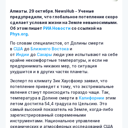
Алматы. 29 октября.
NewsHub - Ученые
предупредили, что глобальное потепление скоро
сделает условия жизни на Земле невыносимыми.
Об этом пишет
РИА Новости
со ссылкой на
Phys.org
.
По словам специалистов, от Долины смерти
в
США
до
Ближнего Востока
и
от
Индии
до
Сахары
люди уже испытывают на себе
крайне некомфортные температуры, и если не
предпринимать никаких мер, то ситуация
ухудшится и в других частях планеты.
Эксперт по климату Зик Хаусфазер заявил, что
потепление приведет к тому, что экстремальные
явления станут происходить гораздо чаще. Так,
температура в Долине смерти в
Калифорнии
этим
летом достигла 54,4 градуса по Цельсию. Это
самый высокий показатель на Земле, когда-либо
зарегистрированный современными
инструментами. Национальное управление
океанических и атмосферных исследований США