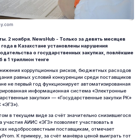
ay.com
ы. 2 ноября. NewsHub - Только за девять месяцев
 года в Казахстане установлены нарушения
одательства о государственных закупках, повлёкшие
 в 1 триллион тенге
нижения коррупционных рисков, бюджетных расходов
дания равных условий конкуренции среди поставщиков
ане не первый год функционирует автоматизированная
рированная информационная система «Электронные
арственные закупки» — «Государственные закупки РК»
 «ЭГЗ»).
том в текущем виде за счёт значительно снизившегося
а участия АИИС «ЭГЗ» позволяет участвовать в
ках недобросовестным поставщикам, отмечает
yProm. К примеру, за счёт манёвра ценой выиграть тот