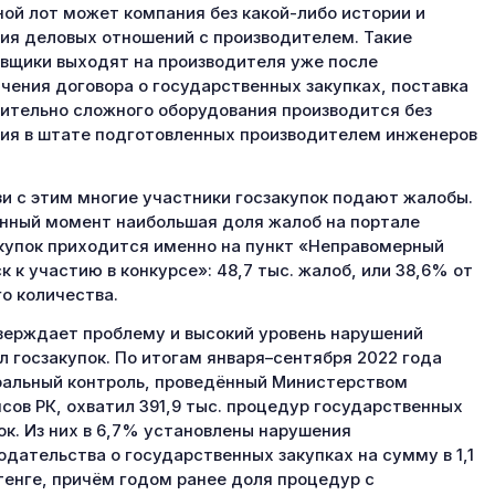
ной лот может компания без какой-либо истории и
ия деловых отношений с производителем. Такие
вщики выходят на производителя уже после
чения договора о государственных закупках, поставка
ительно сложного оборудования производится без
ия в штате подготовленных производителем инженеров
зи с этим многие участники госзакупок подают жалобы.
нный момент наибольшая доля жалоб на портале
купок приходится именно на пункт «Неправомерный
к к участию в конкурсе»: 48,7 тыс. жалоб, или 38,6% от
о количества.
ерждает проблему и высокий уровень нарушений
л госзакупок. По итогам января–сентября 2022 года
альный контроль, проведённый Министерством
сов РК, охватил 391,9 тыс. процедур государственных
ок. Из них в 6,7% установлены нарушения
одательства о государственных закупках на сумму в 1,1
тенге, причём годом ранее доля процедур с