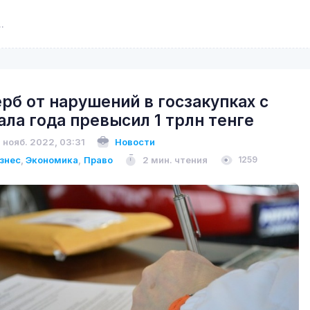
рб от нарушений в госзакупках с
ала года превысил 1 трлн тенге
 нояб. 2022, 03:31
Новости
знес
,
Экономика
,
Право
2 мин. чтения
1259