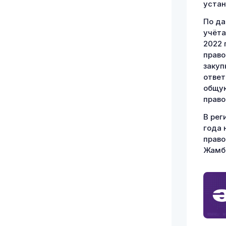
устан
По да
учёта
2022 
право
закуп
ответ
общую
право
В рег
года 
право
Жамбы