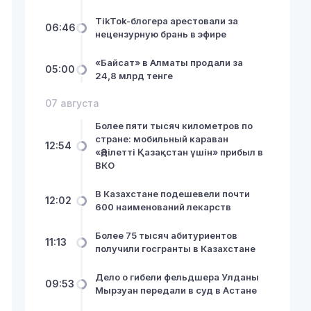
TikTok-блогера арестовали за
06:46
нецензурную брань в эфире
«Байсат» в Алматы продали за
05:00
24,8 млрд тенге
07 августа
Более пяти тысяч километров по
стране: мобильный караван
12:54
«Әділетті Қазақстан үшін» прибыл в
ВКО
В Казахстане подешевели почти
12:02
600 наименований лекарств
Более 75 тысяч абитуриентов
11:13
получили госгранты в Казахстане
Дело о гибели фельдшера Улданы
09:53
Мырзуан передали в суд в Астане