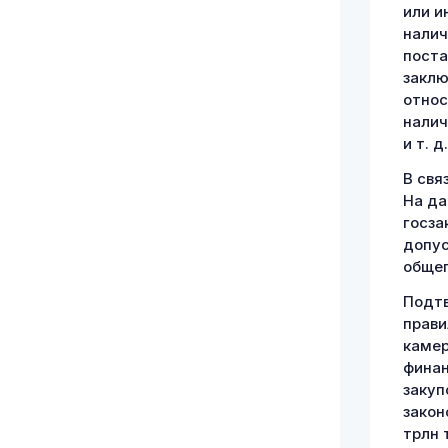
или и
налич
поста
заклю
относ
налич
и т. д.
В свя
На да
госза
допус
общег
Подтв
прави
камер
финан
закуп
закон
трлн 