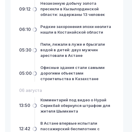
Незаконную добычу золота
09:12
пресекли в Кызылординской
области: задержаны 13 человек
Редкие захоронения эпохи неолита
06:10
нашли в Костанайской области
Пили, лежали в луже и брызгали
05:30
водой в детей: двух мужчин
арестовали в Астане
Офисные здания стали самыми
05:00
дорогими объектами
строительства в Казахстане
06 августа
Комментарий под видео о Нурай
13:50
Серикбай обернулся штрафом для
жителя Шымкента
В Астане впервые испытали
12:42
пассажирский беспилотник с