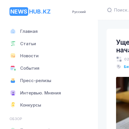
NEWS
HUB.KZ
Русский
Главная
Уще
Статьи
нач
Новости
02
Би
События
Пресс-релизы
Интервью. Мнения
Конкурсы
ОБЗОР