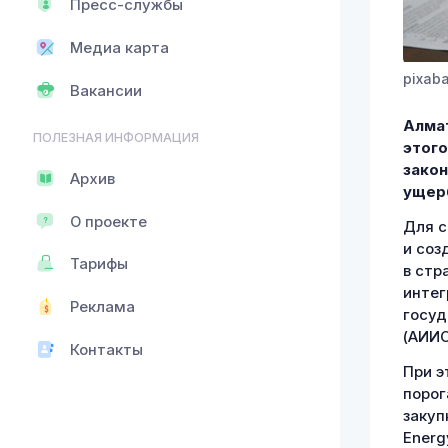
Пресс-службы
Медиа карта
pixab
Вакансии
Алмат
ПОЛЕЗНАЯ ИНФОРМАЦИЯ
этого
закон
Архив
ущерб
О проекте
Для с
и соз
Тарифы
в стр
интег
Реклама
госуд
(АИИС
Контакты
При э
порог
закуп
Energ