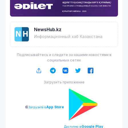
NewsHub.kz
Информационный хаб Казахстана
Подписывайтесь и следите за нашими новостями в
социальных сетях
Загрузить приложение
App Store
Загрузите в
Google Play
Доступно в