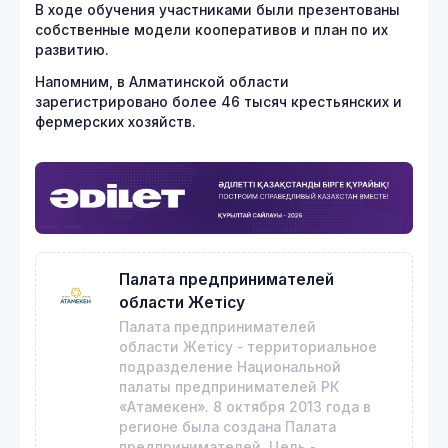
В ходе обучения участниками были презентованы
собственные модели кооперативов и план по их
развитию.
Напомним, в Алматинской области
зарегистрировано более 46 тысяч крестьянских и
фермерских хозяйств.
Палата предпринимателей
области Жетісу
Палата предпринимателей
области Жетісу - территориальное
подразделение Национальной
палаты предпринимателей РК
«Атамекен». 8 октября 2013 года в
регионе была создана Палата
предпринимателей. Цель -