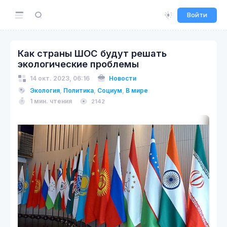
Войти
Как страны ШОС будут решать
экологические проблемы
14 окт. 2023, 06:16
Новости
Экология
,
Политика
,
Социум
,
В мире
1 мин. чтения
2142