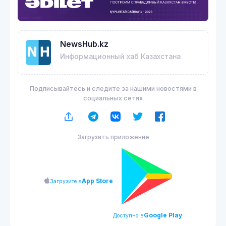
NewsHub.kz
Информационный хаб Казахстана
Подписывайтесь и следите за нашими новостями в
социальных сетях
Загрузить приложение
App Store
Загрузите в
Google Play
Доступно в