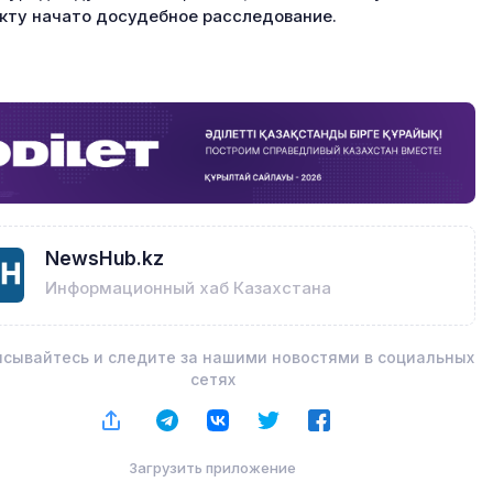
кту начато досудебное расследование.
NewsHub.kz
Информационный хаб Казахстана
сывайтесь и следите за нашими новостями в социальных
сетях
Загрузить приложение