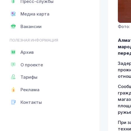
Пресс-службы
Медиа карта
Вакансии
Фото: 
Алмат
ПОЛЕЗНАЯ ИНФОРМАЦИЯ
маро
Архив
пере
Задер
О проекте
прожи
отнош
Тарифы
Сообщ
Реклама
гражд
магаз
Контакты
площа
ружье
При з
техни