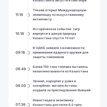
Казахстана в августе и сентябре
Токаев открыл Международную
11:16
олимпиаду по искусственному
интеллекту
Историческое событие: тигр
10:16
вернулся в дикую природу
Казахстана спустя 70 лет
В ОДКБ заявили о возможности
09:18
применения ядерного оружия для
защиты союзников
Более 150 тонн топлива пытались
08:49
незаконно вывезти из Казахстана
Звонил, караулил у дома и
08:00
оскорблял: жителя Астаны
осудили за преследование бывшей
Инвестиции в экономику
07:36
Казахстана достигли 9,5 трлн