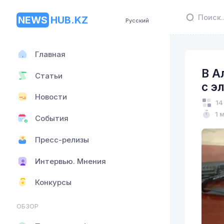
NEWS
HUB.KZ
Русский
Главная
В А
Статьи
с э
Новости
14
1 
События
Пресс-релизы
Интервью. Мнения
Конкурсы
ОБЗОР