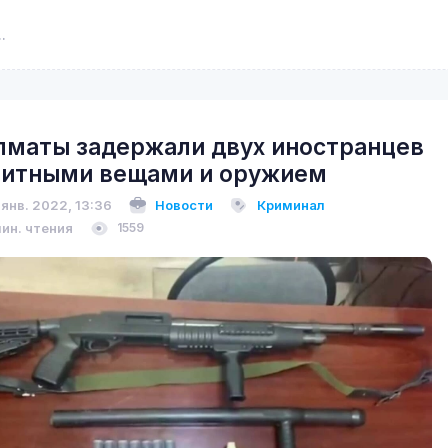
лматы задержали двух иностранцев
литными вещами и оружием
 янв. 2022, 13:36
Новости
Криминал
мин. чтения
1559