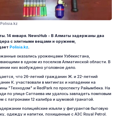
Polisia.kz
ы. 14 января.
NewsHub - В Алматы задержаны два
дера с элитными вещами и оружием,
дает
Polisia.kz
.
жанные оказались уроженцами Узбекистана,
вающими в одном из поселков Алматинской области. В
ении них возбуждено уголовное дело.
ается, что 26-летний гражданин Ж. и 22-летний
анин К. участвовали в митингах и нападении на
ины "Технодом" и RedPark по проспекту Райымбека. На
ди по улице Сатпаева им удалось завладеть помповым
м с патронами 12 калибра и шумовой гранатой.
адержании полицейские изъяли у фигурантов бытовую
ку, одежду и напитки, похищенные с АЗС Royal Petrol.