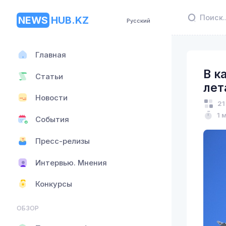
NEWS
HUB.KZ
Русский
Главная
В к
Статьи
лет
Новости
21
1 
События
Пресс-релизы
Интервью. Мнения
Конкурсы
ОБЗОР