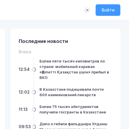
Войти
Последние новости
Вчера
Более пяти тысяч километров по
стране: мобильный караван
12:54
«Әділетті Қазақстан үшін» прибыл в
ВКО
В Казахстане подешевели почти
12:02
600 наименований лекарств
Более 75 тысяч абитуриентов
11:13
получили госгранты в Казахстане
Дело о гибели фельдшера Улданы
09:53