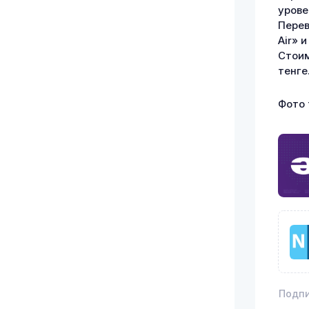
урове
Перев
Air» 
Стоим
тенге
Фото 
Подпи