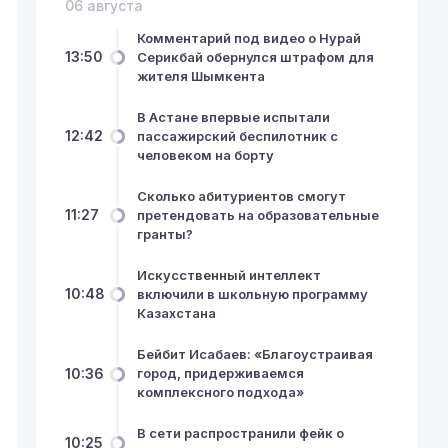
06 августа
Комментарий под видео о Нурай
13:50
Серикбай обернулся штрафом для
жителя Шымкента
В Астане впервые испытали
12:42
пассажирский беспилотник с
человеком на борту
Сколько абитуриентов смогут
11:27
претендовать на образовательные
гранты?
Искусственный интеллект
10:48
включили в школьную программу
Казахстана
Бейбит Исабаев: «Благоустраивая
10:36
город, придерживаемся
комплексного подхода»
В сети распространили фейк о
10:25