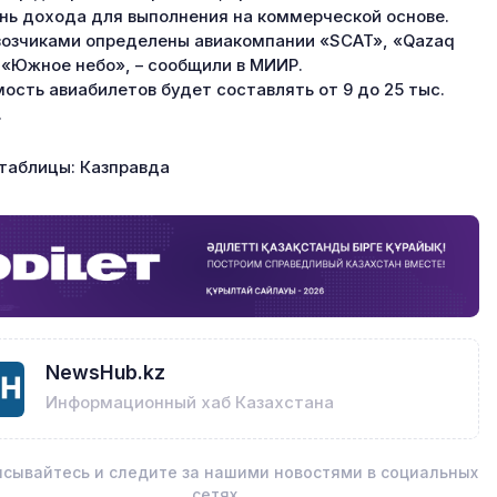
нь дохода для выполнения на коммерческой основе.
озчиками определены авиакомпании «SCAT», «Qazaq
и «Южное небо», – сообщили в МИИР.
ость авиабилетов будет составлять от 9 до 25 тыс.
.
таблицы: Казправда
NewsHub.kz
Информационный хаб Казахстана
сывайтесь и следите за нашими новостями в социальных
сетях