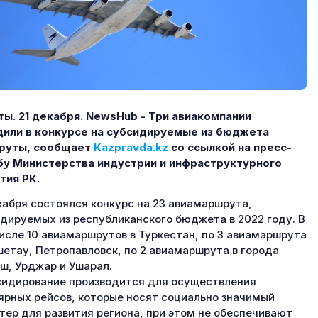
ы. 21 декабря.
NewsHub - Три авиакомпании
или в конкурсе на субсидируемые из бюджета
руты, сообщает
Kazpravda.kz
со ссылкой на пресс-
у Министерства индустрии и инфраструктурного
ития РК.
кабря состоялся конкурс на 23 авиамаршрута,
дируемых из республиканского бюджета в 2022 году. В
исле 10 авиамаршрутов в Туркестан, по 3 авиамаршрута
шетау, Петропавловск, по 2 авиамаршрута в города
ш, Урджар и Ушарал.
идирование производится для осуществления
ярных рейсов, которые носят социально значимый
тер для развития региона, при этом не обеспечивают