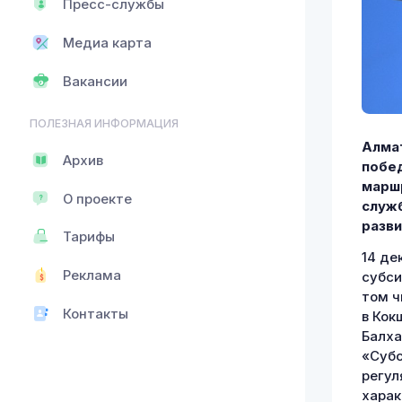
Пресс-службы
Медиа карта
Вакансии
ПОЛЕЗНАЯ ИНФОРМАЦИЯ
Алмат
Архив
побед
марш
О проекте
служб
разв
Тарифы
14 де
Реклама
субси
том ч
Контакты
в Кок
Балха
«Субс
регул
харак