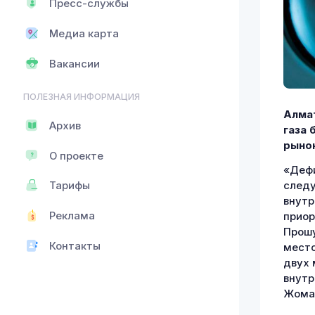
Пресс-службы
Медиа карта
Вакансии
ПОЛЕЗНАЯ ИНФОРМАЦИЯ
Алмат
Архив
газа 
рынок
О проекте
«Дефи
следу
Тарифы
внутр
Реклама
приор
Прошу
Контакты
место
двух 
внутр
Жомар