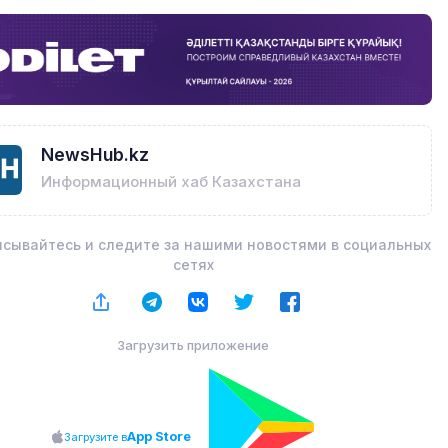
NewsHub.kz
Информационный хаб Казахстана
сывайтесь и следите за нашими новостями в социальных
сетях
Загрузить приложение
App Store
Загрузите в