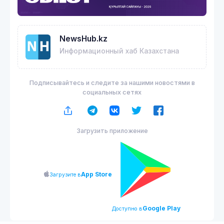
NewsHub.kz
Информационный хаб Казахстана
Подписывайтесь и следите за нашими новостями в
социальных сетях
Загрузить приложение
App Store
Загрузите в
Google Play
Доступно в