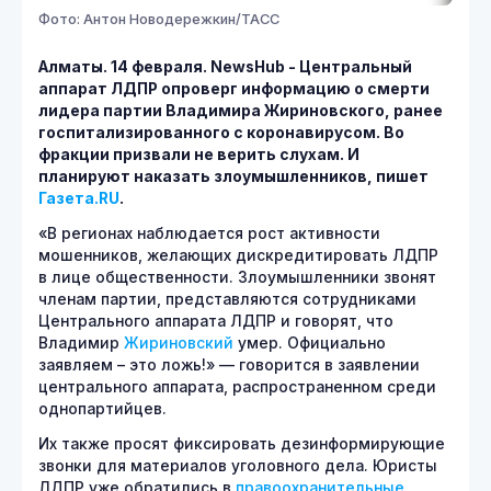
Фото: Антон Новодережкин/ТАСС
Алматы. 14 февраля.
NewsHub - Центральный
аппарат ЛДПР опроверг информацию о смерти
лидера партии Владимира Жириновского, ранее
госпитализированного с коронавирусом. Во
фракции призвали не верить слухам. И
планируют наказать злоумышленников, пишет
Газета.
RU
.
«В регионах наблюдается рост активности
мошенников, желающих дискредитировать ЛДПР
в лице общественности. Злоумышленники звонят
членам партии, представляются сотрудниками
Центрального аппарата ЛДПР и говорят, что
Владимир
Жириновский
умер. Официально
заявляем – это ложь!» — говорится в заявлении
центрального аппарата, распространенном среди
однопартийцев.
Их также просят фиксировать дезинформирующие
звонки для материалов уголовного дела. Юристы
ЛДПР уже обратились в
правоохранительные