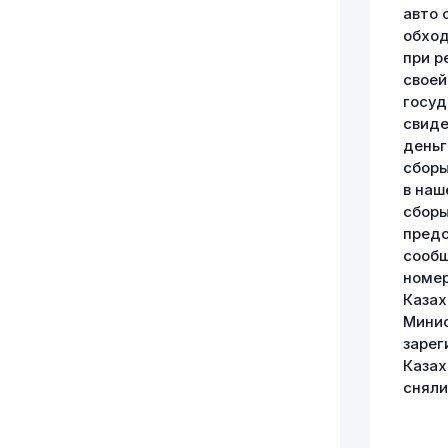
авто 
обход
при р
своей
госуд
свиде
деньг
сборы
в наш
сборы
предс
сообщ
номер
Казах
Минис
зарег
Казах
сняли