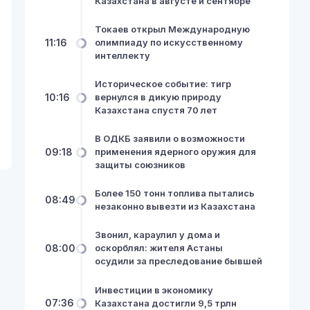
Казахстана в августе и сентябре
Токаев открыл Международную
11:16
олимпиаду по искусственному
интеллекту
Историческое событие: тигр
10:16
вернулся в дикую природу
Казахстана спустя 70 лет
В ОДКБ заявили о возможности
09:18
применения ядерного оружия для
защиты союзников
Более 150 тонн топлива пытались
08:49
незаконно вывезти из Казахстана
Звонил, караулил у дома и
08:00
оскорблял: жителя Астаны
осудили за преследование бывшей
Инвестиции в экономику
07:36
Казахстана достигли 9,5 трлн