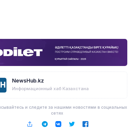
NewsHub.kz
Информационный хаб Казахстана
сывайтесь и следите за нашими новостями в социальных
сетях