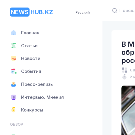
NEWS
HUB.KZ
Русский
Главная
В М
Статьи
обр
Новости
рос
08
События
2 
Пресс-релизы
Интервью. Мнения
Конкурсы
ОБЗОР