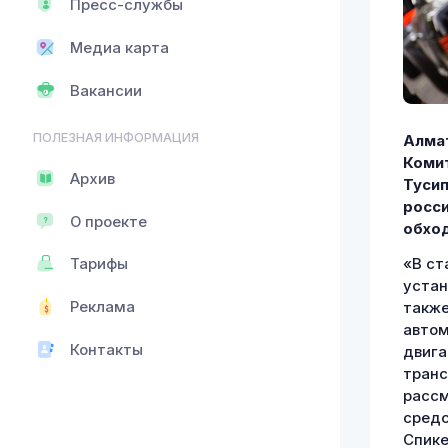
Пресс-службы
Медиа карта
Вакансии
ПОЛЕЗНАЯ ИНФОРМАЦИЯ
Алмат
Коми
Архив
Тусип
росси
О проекте
обход
«В ст
Тарифы
устан
Реклама
также
автом
Контакты
двига
транс
рассм
средс
Спике