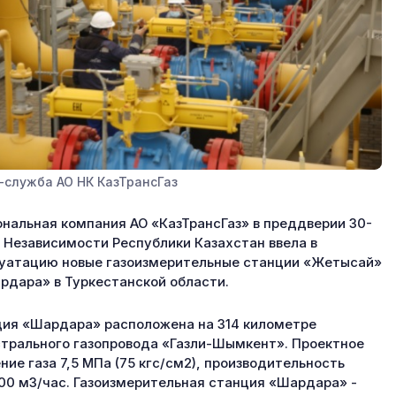
-служба АО НК КазТрансГаз
нальная компания АО «КазТрансГаз» в преддверии 30-
 Независимости Республики Казахстан ввела в
уатацию новые газоизмерительные станции «Жетысай»
рдара» в Туркестанской области.
ия «Шардара» расположена на 314 километре
трального газопровода «Газли-Шымкент». Проектное
ние газа 7,5 МПа (75 кгс/см2), производительность
00 м3/час. Газоизмерительная станция «Шардара» -