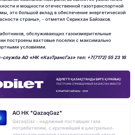
ности и мощности отечественной газотранспортной
мы, это большой вклад в обеспечение энергетической
асности страны», - отметил Серикхан Байзаков.
аботников, обслуживающих газоизмерительные
ии построены вахтовые поселки с максимально
ртными условиями.
-служба АО «НК «КазТрансГаз» тел: +7(7172) 55 23 16
АО НК "QazaqGaz"
QazaqGaz - надежный поставщик газа
потребителям, с крупнейшей в центрально-
азиатском регионе газотранспортной сетью,