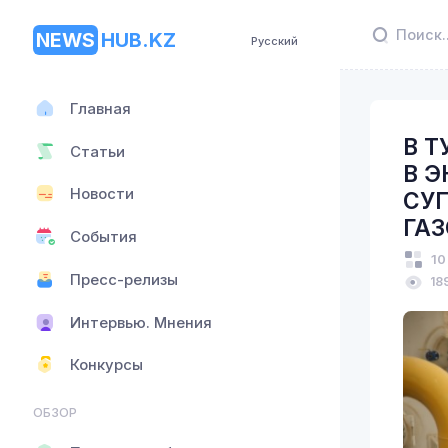
NEWS
HUB.KZ
Русский
Главная
В 
Статьи
В 
Новости
СУ
ГА
События
10
Пресс-релизы
18
Интервью. Мнения
Конкурсы
ОБЗОР