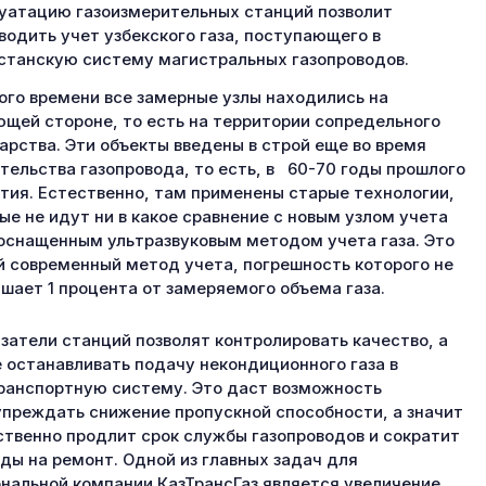
уатацию газоизмерительных станций позволит
водить учет узбекского газа, поступающего в
станскую систему магистральных газопроводов.
ого времени все замерные узлы находились на
щей стороне, то есть на территории сопредельного
арства. Эти объекты введены в строй еще во время
тельства газопровода, то есть, в 60-70 годы прошлого
тия. Естественно, там применены старые технологии,
ые не идут ни в какое сравнение с новым узлом учета
 оснащенным ультразвуковым методом учета газа. Это
 современный метод учета, погрешность которого не
шает 1 процента от замеряемого объема газа.
затели станций позволят контролировать качество, а
 останавливать подачу некондиционного газа в
ранспортную систему. Это даст возможность
преждать снижение пропускной способности, а значит
твенно продлит срок службы газопроводов и сократит
ды на ремонт. Одной из главных задач для
нальной компании КазТрансГаз является увеличение