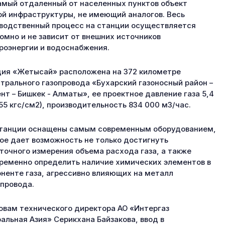
амый отдаленный от населенных пунктов объект
ой инфраструктуры, не имеющий аналогов. Весь
водственный процесс на станции осуществляется
омно и не зависит от внешних источников
роэнергии и водоснабжения.
ия «Жетысай» расположена на 372 километре
трального газопровода «Бухарский газоносный район –
нт – Бишкек - Алматы», ее проектное давление газа 5,4
55 кгс/см2), производительность 834 000 м3/час.
танции оснащены самым современным оборудованием,
ое дает возможность не только достигнуть
точного измерения объема расхода газа, а также
ременно определить наличие химических элементов в
ненте газа, агрессивно влияющих на металл
провода.
овам технического директора АО «Интергаз
альная Азия» Серикхана Байзакова, ввод в