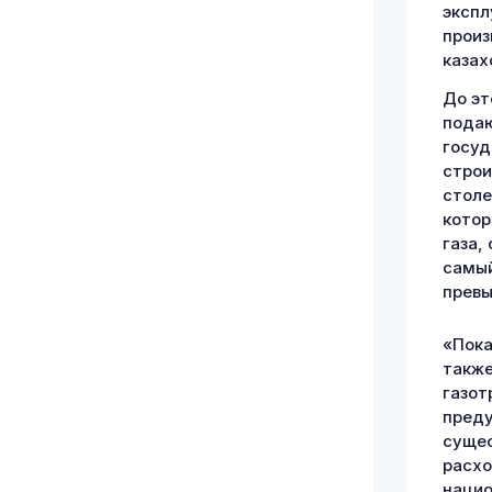
экспл
произ
казах
До эт
подаю
госуд
строи
столе
котор
газа,
самый
превы
«Пока
также
газот
преду
сущес
расхо
нацио