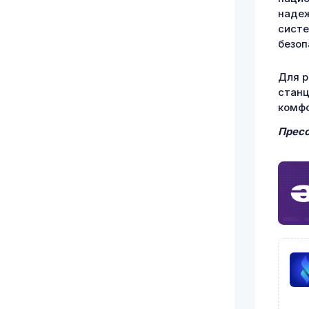
надеж
систе
безоп
Для р
станц
комфо
Пресс