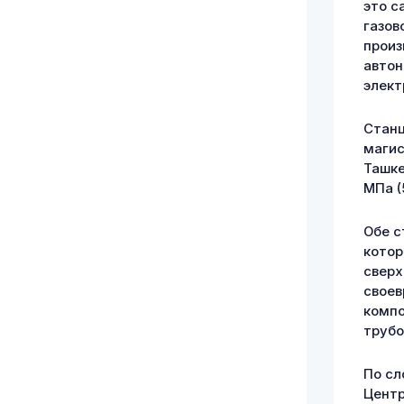
это с
газов
произ
автон
элект
Станц
магис
Ташке
МПа (
Обе с
котор
сверх
своев
компо
трубо
По сл
Центр