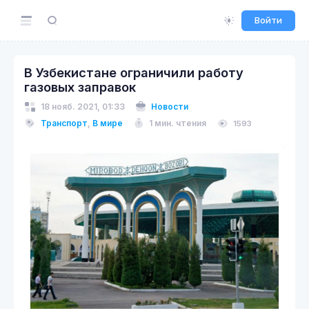
Войти
В Узбекистане ограничили работу
газовых заправок
18 нояб. 2021, 01:33
Новости
Транспорт
,
В мире
1 мин. чтения
1593