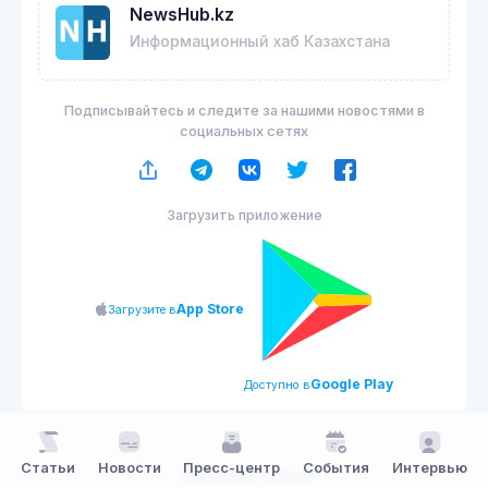
NewsHub.kz
Информационный хаб Казахстана
Подписывайтесь и следите за нашими новостями в
социальных сетях
Загрузить приложение
App Store
Загрузите в
Google Play
Доступно в
Статьи
Новости
Пресс-центр
События
Интервью
NewsHub.kz 2026 ©