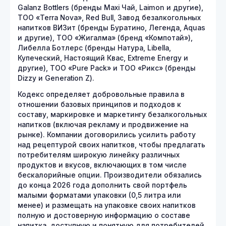
Galanz Bottlers (бренды Маxi Чай, Laimon и другие),
ТОО «Terra Nova», Red Bull, Завод безалкогольных
напитков ВИЗит (бренды Буратино, Легенда, Aquas
и другие), ТОО «Жигалма» (бренд «Компотай»),
Либелла Ботлерс (бренды Натура, Libella,
Купеческий, Настоящий Квас, Extreme Energy и
другие), ТОО «Pure Pack» и ТОО «Рикс» (бренды
Dizzy и Generation Z).
Кодекс определяет добровольные правила в
отношении базовых принципов и подходов к
составу, маркировке и маркетингу безалкогольных
напитков (включая рекламу и продвижение на
рынке). Компании договорились усилить работу
над рецептурой своих напитков, чтобы предлагать
потребителям широкую линейку различных
продуктов и вкусов, включающих в том числе
бескалорийные опции. Производители обязались
до конца 2026 года дополнить свой портфель
малыми форматами упаковки (0,5 литра или
менее) и размещать на упаковке своих напитков
полную и достоверную информацию о составе
напитка, доступную и понятную для потребителей.