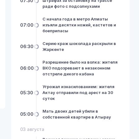
07:30
штрафах за остановку на трассе
ради фото с подсолнухами
С начала года в метро Алматы
07:00
изъяли десятки ножей, кастетов и
боеприпасы
Серию краж шоколада раскрыли в
06:30
Жаркенте
Разрешение было на волка: жителя
06:00
ВКО подозревают в незаконном
отстреле дикого кабана
Угрожал изнасилованием: жителя
05:30
Актау отправили под арест на 30
суток
Мать двоих детей убили в
05:00
собственной квартире в Атырау
03 августа