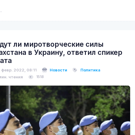
дут ли миротворческие силы
ахстана в Украину, ответил спикер
ата
 февр. 2022, 08:11
Новости
Политика
мин. чтения
1518