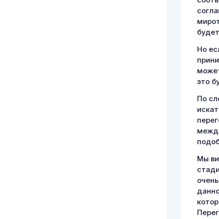
соотв
согла
мирот
будет
Но ес
прини
может
это б
По сл
искат
перег
между
подоб
Мы ви
стади
очень
данно
котор
Перег