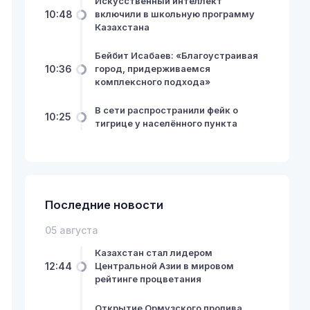
Искусственный интеллект
10:48
включили в школьную программу
Казахстана
Бейбит Исабаев: «Благоустраивая
10:36
город, придерживаемся
комплексного подхода»
В сети распространили фейк о
10:25
тигрице у населённого пункта
Последние новости
05 августа
Казахстан стал лидером
12:44
Центральной Азии в мировом
рейтинге процветания
Открытие Ормузского пролива