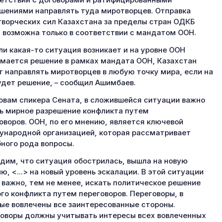
етствии с договорами и ратифицированными
шениями направлять туда миротворцев. Отправка
ворческих сил Казахстана за пределы стран ОДКБ
 возможна только в соответствии с мандатом ООН.
ли какая-то ситуация возникает и на уровне ООН
мается решение в рамках мандата ООН, Казахстан
 направлять миротворцев в любую точку мира, если на
удет решение, – сообщил Ашимбаев.
овам спикера Сената, в сложившейся ситуации важно
ь мирное разрешение конфликта путем
оворов. ООН, по его мнению, является ключевой
народной организацией, которая рассматривает
ного рода вопросы.
дим, что ситуация обострилась, вышла на новую
ю, <...> на новый уровень эскалации. В этой ситуации
 важно, тем не менее, искать политическое решение
го конфликта путем переговоров. Переговоры, в
ые вовлечены все заинтересованные стороны.
оворы должны учитывать интересы всех вовлеченных