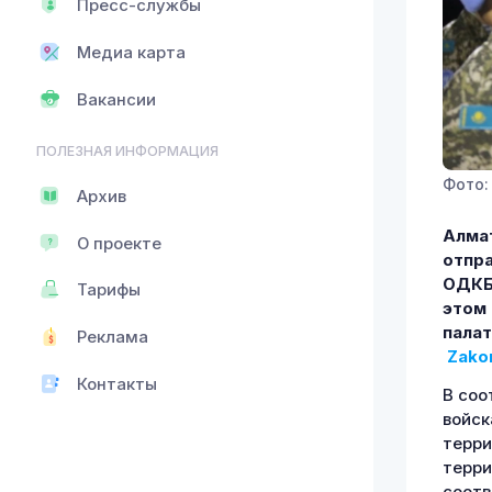
Пресс-службы
Медиа карта
Вакансии
ПОЛЕЗНАЯ ИНФОРМАЦИЯ
Фото:
Архив
Алмат
О проекте
отпра
ОДКБ.
Тарифы
этом 
пала
Реклама
Zakon
Контакты
В соо
войск
терри
терри