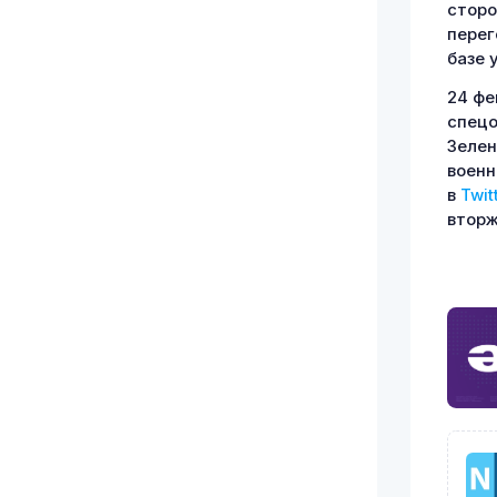
сторо
перег
базе 
24 фе
спецо
Зелен
военн
в
Twit
вторж