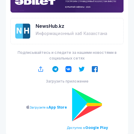
NewsHub.kz
Информационный хаб Казахстана
Подписывайтесь и следите за нашими новостями в
социальных сетях
Загрузить приложение
App Store
Загрузите в
Google Play
Доступно в