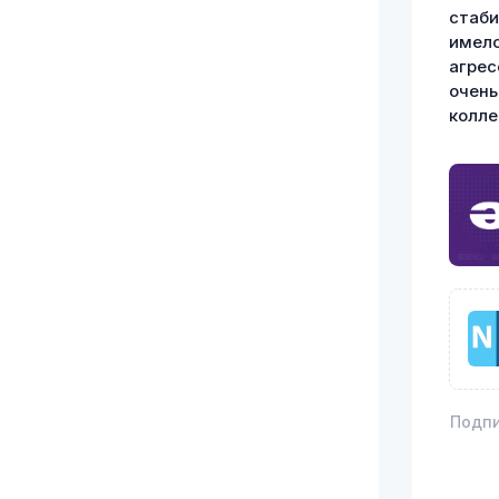
стаби
имело
агрес
очень
колле
Подпи