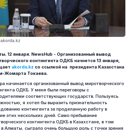
 akorda.kz
ы. 12 января.
NewsHub - Организованный вывод
ворческого контингента ОДКБ начнется 13 января,
щает
akorda.
kz
со ссылкой на президента Казахстана
м-Жомарта Токаева.
ра начинается организованный вывод миротворческого
нгента ОДКБ. У меня были переговоры с
одителями соответствующих государств. Пользуясь
жностью, я хотел бы выразить признательность
дованию контингента за проделанную работу в
ие этих нескольких дней. Само пребывание
ворческого контингента ОДКБ в Казахстане, в том
 в Алматы, сыграло очень большую роль с точки зрения