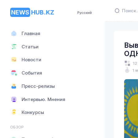
NEWS
HUB.KZ
Русский
Главная
Выв
Статьи
ОДК
Новости
12
1 
События
Пресс-релизы
Интервью. Мнения
Конкурсы
ОБЗОР