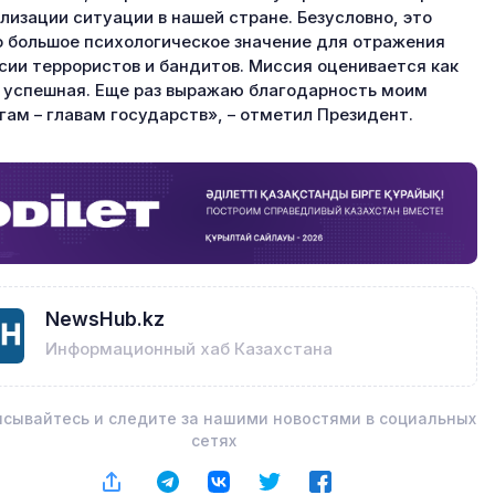
лизации ситуации в нашей стране. Безусловно, это
 большое психологическое значение для отражения
сии террористов и бандитов. Миссия оценивается как
 успешная. Еще раз выражаю благодарность моим
гам – главам государств», – отметил Президент.
NewsHub.kz
Информационный хаб Казахстана
сывайтесь и следите за нашими новостями в социальных
сетях