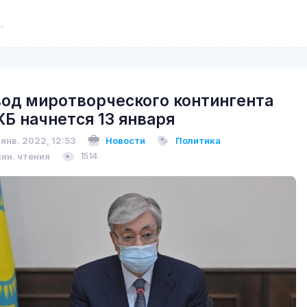
од миротворческого контингента
Б начнется 13 января
 янв. 2022, 12:53
Новости
Политика
мин. чтения
1514