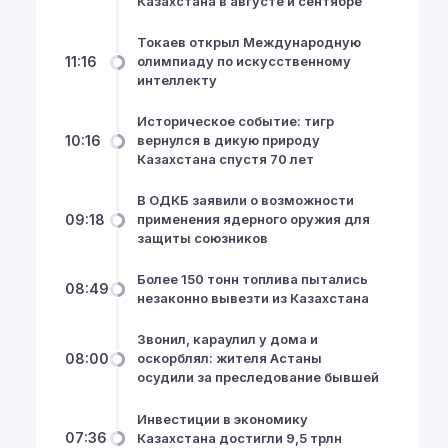
Казахстана в августе и сентябре
Токаев открыл Международную
11:16
олимпиаду по искусственному
интеллекту
Историческое событие: тигр
10:16
вернулся в дикую природу
Казахстана спустя 70 лет
В ОДКБ заявили о возможности
09:18
применения ядерного оружия для
защиты союзников
Более 150 тонн топлива пытались
08:49
незаконно вывезти из Казахстана
Звонил, караулил у дома и
08:00
оскорблял: жителя Астаны
осудили за преследование бывшей
Инвестиции в экономику
07:36
Казахстана достигли 9,5 трлн