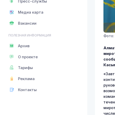
Пресс-службы
Медиа карта
Вакансии
ПОЛЕЗНАЯ ИНФОРМАЦИЯ
Фото:
Архив
Алмат
мирот
О проекте
сооб
Касы
Тарифы
«Завт
Реклама
конти
руков
Контакты
возмо
коман
течен
мирот
числе