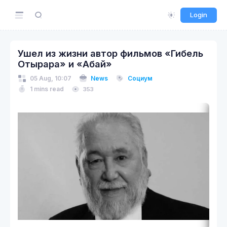
Login
Ушел из жизни автор фильмов «Гибель
Отырара» и «Абай»
05 Aug, 10:07
News
Социум
1 mins read
353