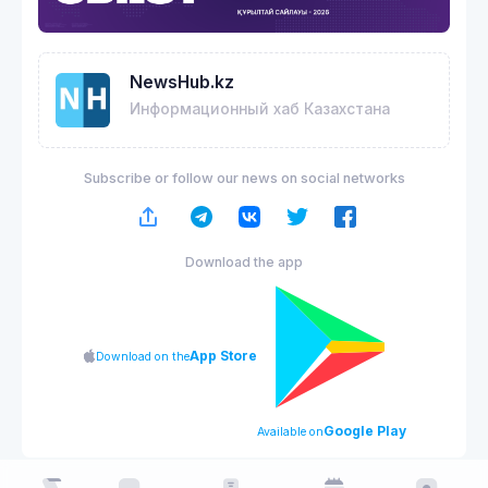
NewsHub.kz
Информационный хаб Казахстана
Subscribe or follow our news on social networks
Download the app
App Store
Download on the
Google Play
Available on