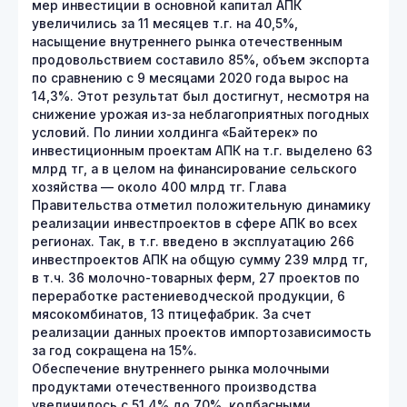
мер инвестиции в основной капитал АПК
увеличились за 11 месяцев т.г. на 40,5%,
насыщение внутреннего рынка отечественным
продовольствием составило 85%, объем экспорта
по сравнению с 9 месяцами 2020 года вырос на
14,3%. Этот результат был достигнут, несмотря на
снижение урожая из-за неблагоприятных погодных
условий. По линии холдинга «Байтерек» по
инвестиционным проектам АПК на т.г. выделено 63
млрд тг, а в целом на финансирование сельского
хозяйства — около 400 млрд тг. Глава
Правительства отметил положительную динамику
реализации инвестпроектов в сфере АПК во всех
регионах. Так, в т.г. введено в эксплуатацию 266
инвестпроектов АПК на общую сумму 239 млрд тг,
в т.ч. 36 молочно-товарных ферм, 27 проектов по
переработке растениеводческой продукции, 6
мясокомбинатов, 13 птицефабрик. За счет
реализации данных проектов импортозависимость
за год сокращена на 15%.
Обеспечение внутреннего рынка молочными
продуктами отечественного производства
увеличилось с 51,4% до 70%, колбасными