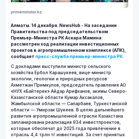
primeminister.kz
Алматы. 14 декабря.
NewsHub - На заседании
Правительства под председательством
Премьер-Министра РК Аскара Мамина
рассмотрен ход реализации инвестиционных
проектов в агропромышленном комплексе (АПК),
сообщает
пресс-служба премьер-министра РК.
С докладами выступили министр сельского
хозяйства Ербол Карашукеев, вице-министр
экологии, геологии и природных ресурсов
Ахметжан Примкулов, председатель правления АО
«НУХ «Байтерек» Айдар Арифханов, акимы Северо-
Казахстанской области Кумар Аксакалов,
Жамбылской области — Сапарбаев, Туркестанской
области — Умирзак Шукеев. В целях дальнейшего
развития агропромышленной отрасли Казахстана
запланирована реализация 934 инвестпроектов,
которые обеспечат до 2025 года привлечение в
отрасль 4,4 трлн тг инвестиций. За счет принятых