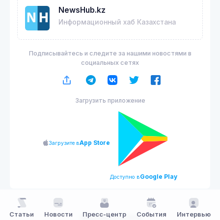
NewsHub.kz
Информационный хаб Казахстана
Подписывайтесь и следите за нашими новостями в
социальных сетях
Загрузить приложение
App Store
Загрузите в
Google Play
Доступно в
Статьи
Новости
Пресс-центр
События
Интервью
NewsHub.kz 2026 ©