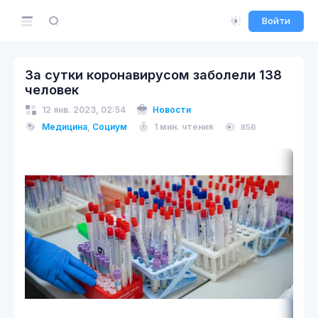
Войти
За сутки коронавирусом заболели 138
человек
12 янв. 2023, 02:54
Новости
Медицина
,
Социум
1 мин. чтения
856