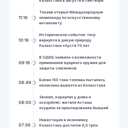
Казахстана в августе и сентябре
Токаев открыл Международную
11:16
олимпиаду по искусственному
интеллекту
Историческое событие: тигр
10:16
вернулся в дикую природу
Казахстана спустя 70 лет
В ОДКБ заявили о возможности
09:18
применения ядерного оружия для
защиты союзников
Более 150 тонн топлива пытались
08:49
незаконно вывезти из Казахстана
Звонил, караулил у дома и
08:00
оскорблял: жителя Астаны
осудили за преследование бывшей
Инвестиции в экономику
07:36
Казахстана достигли 9,5 трлн