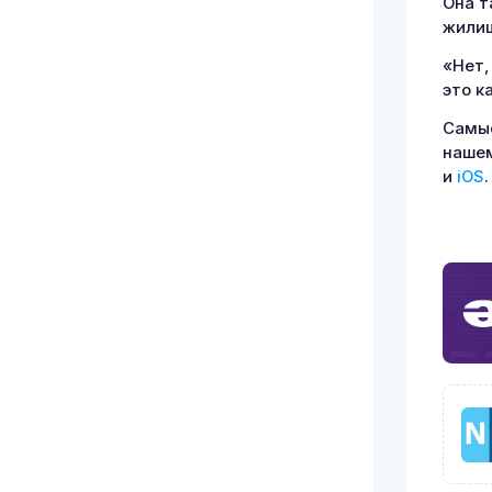
Она т
жилищ
«Нет,
это к
Самые
наше
и
iOS
.