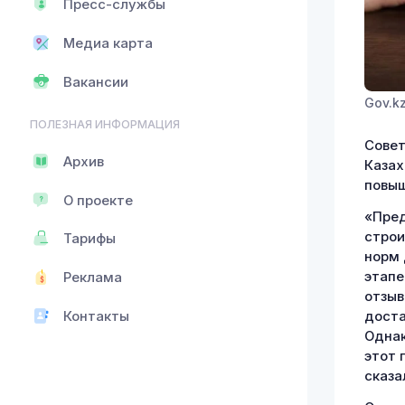
Пресс-службы
Медиа карта
Вакансии
Gov.k
ПОЛЕЗНАЯ ИНФОРМАЦИЯ
Совет
Архив
Казах
повыш
О проекте
«Пред
строи
Тарифы
норм 
этапе
Реклама
отзыв
доста
Контакты
Однак
этот 
сказа