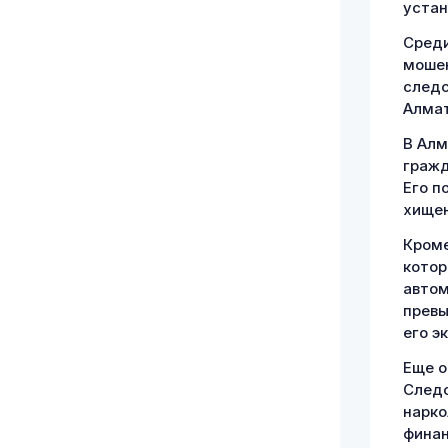
устан
Среди
мошен
следс
Алмат
В Алм
гражд
Его п
хищен
Кроме
котор
автом
превы
его э
Еще о
Следс
нарко
финан