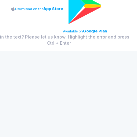
App Store
Download on the
Google Play
Available on
 in the text? Please let us know. Highlight the error and press
Ctrl + Enter