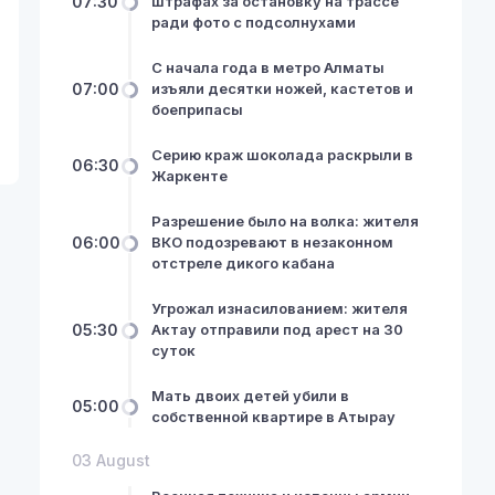
07:30
штрафах за остановку на трассе
ради фото с подсолнухами
С начала года в метро Алматы
07:00
изъяли десятки ножей, кастетов и
боеприпасы
Серию краж шоколада раскрыли в
06:30
Жаркенте
Разрешение было на волка: жителя
06:00
ВКО подозревают в незаконном
отстреле дикого кабана
Угрожал изнасилованием: жителя
05:30
Актау отправили под арест на 30
суток
Мать двоих детей убили в
05:00
собственной квартире в Атырау
03 August