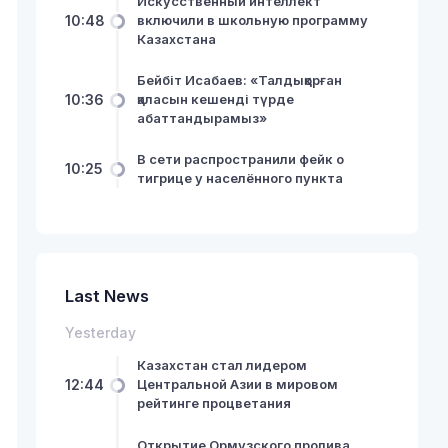
Искусственный интеллект
10:48
включили в школьную программу
Казахстана
Бейбіт Исабаев: «Талдықорған
10:36
қаласын кешенді түрде
абаттандырамыз»
В сети распространили фейк о
10:25
тигрице у населённого пункта
Last News
Yesterday
Казахстан стал лидером
12:44
Центральной Азии в мировом
рейтинге процветания
Открытие Ормузского пролива