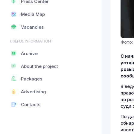
Press Center
Media Map
Vacancies
USEFUL INFORMATION
Фото: 
Archive
С нач
устан
About the project
розыс
сообщ
Packages
В вед
Advertising
право
по ро
Contacts
суда 
По да
обнар
иност