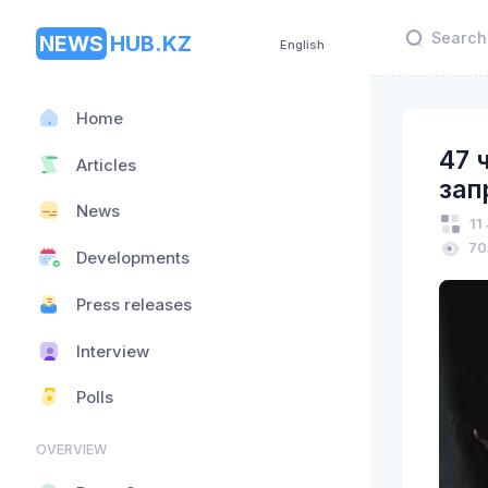
NEWS
HUB.KZ
English
Home
47 
Articles
зап
News
11
70
Developments
Press releases
Interview
Polls
OVERVIEW