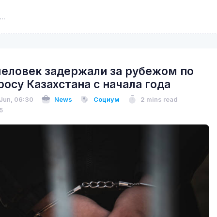
человек задержали за рубежом по
росу Казахстана с начала года
 Jun, 06:30
News
Социум
2 mins read
5