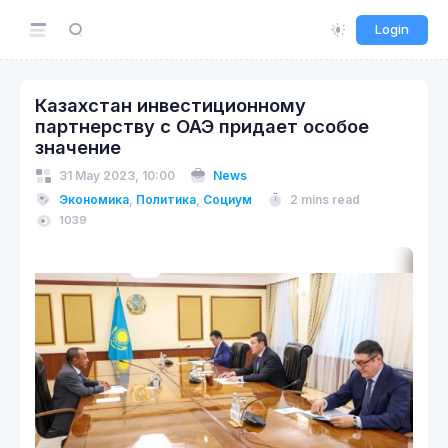
Login
Казахстан инвестиционному
партнерству с ОАЭ придает особое
значение
31 May 2023, 10:00
News
Экономика
,
Политика
,
Социум
2 mins read
1039